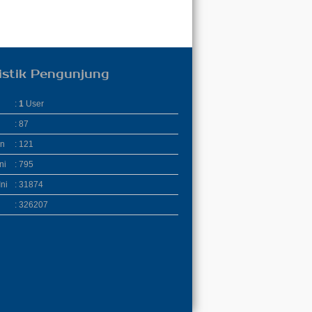
istik Pengunjung
:
1
User
: 87
in
: 121
ni
: 795
ni
: 31874
: 326207