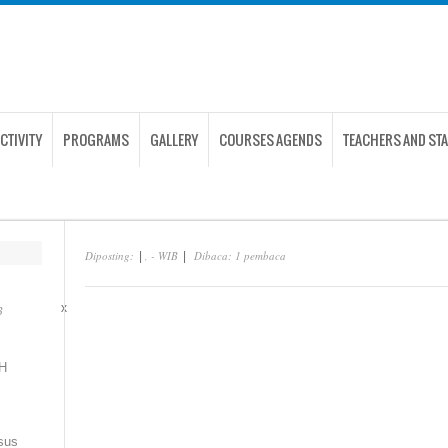
CTIVITY
PROGRAMS
GALLERY
COURSES AGENDS
TEACHERS AND STA
Diposting:
, - WIB
Dibaca: 1 pembaca
|
|
x
B
H
sus