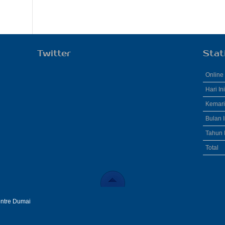
Twitter
Stat
Online
Hari Ini
Kemar
Bulan I
Tahun I
Total
entre Dumai