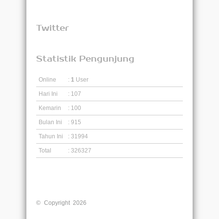
Twitter
Statistik Pengunjung
Online
:
1
User
Hari Ini
: 107
Kemarin
: 100
Bulan Ini
: 915
Tahun Ini
: 31994
Total
: 326327
© Copyright 2026
Liberty English Education Centre
Dumai