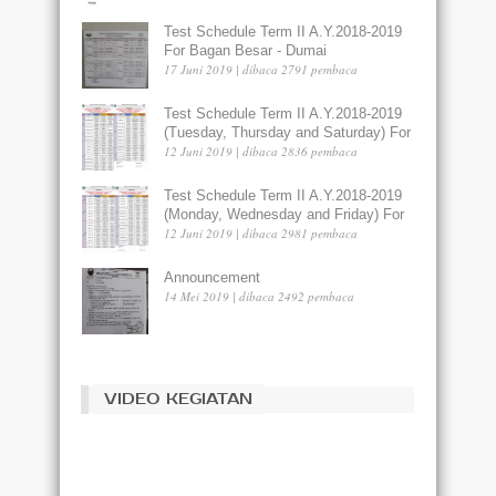
Test Schedule Term II A.Y.2018-2019
For Bagan Besar - Dumai
17 Juni 2019 | dibaca 2791 pembaca
Test Schedule Term II A.Y.2018-2019
(Tuesday, Thursday and Saturday) For
Liberty Lama - Dumai
12 Juni 2019 | dibaca 2836 pembaca
Test Schedule Term II A.Y.2018-2019
(Monday, Wednesday and Friday) For
Liberty Merdeka Lama - Dumai
12 Juni 2019 | dibaca 2981 pembaca
Announcement
14 Mei 2019 | dibaca 2492 pembaca
VIDEO KEGIATAN