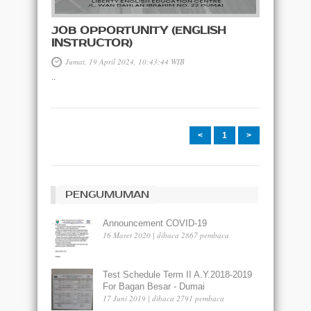
JOB OPPORTUNITY (ENGLISH
INSTRUCTOR)
Jumat, 19 April 2024, 10:43:44 WIB
..
<
1
>
PENGUMUMAN
Announcement COVID-19
16 Maret 2020 | dibaca 2867 pembaca
Test Schedule Term II A.Y.2018-2019
For Bagan Besar - Dumai
17 Juni 2019 | dibaca 2791 pembaca